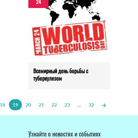
24
Всемирный день борьбы с
туберкулезом
18
19
20
21
22
23
...
32
Узнайте о новостях и событиях