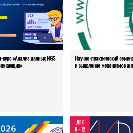
-курс «Анализ данных NGS
Научно-практический семина
ачинающих»
и выявление механизмов ан
ДЕК
9 - 12