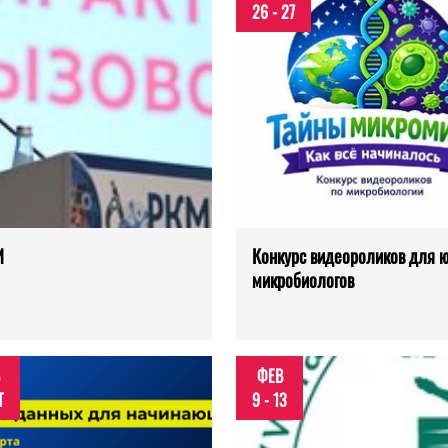
26 - 27
И
Конкурс видеороликов для 
микробиологов
ФЕВ
Т
9 - 13