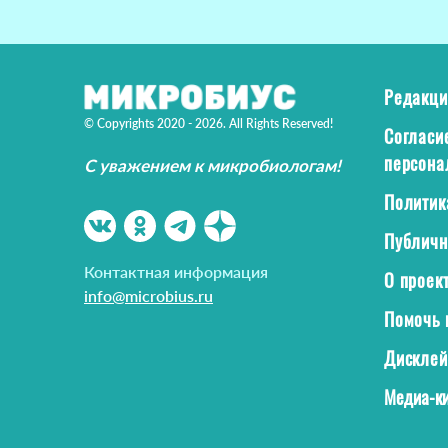
Редакци
© Copyrights 2020 - 2026. All Rights Reserved!
Согласи
персона
С уважением к микробиологам!
Политик
Публичн
Контактная информация
О проек
info@microbius.ru
Помочь 
Дискле
Медиа-ки