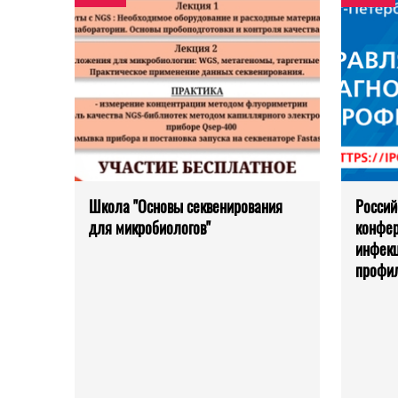
Школа "Основы секвенирования
Россий
для микробиологов"
конфе
инфекц
профи