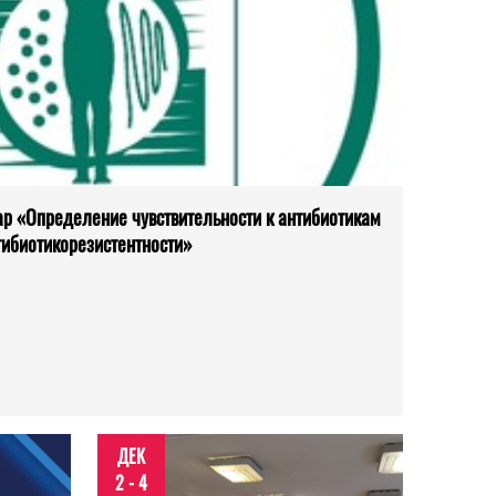
р «Определение чувствительности к антибиотикам
тибиотикорезистентности»
ДЕК
2 - 4