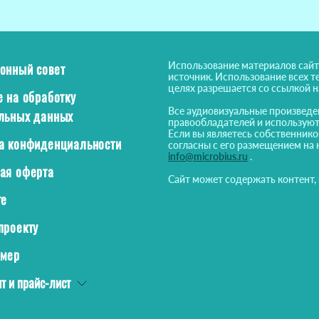
Использование материалов сайт
онный совет
источник. Использование всех т
целях разрешается со ссылкой 
е на обработку
Все аудиовизуальные произведе
льных данных
правообладателей и используют
Если вы являетесь собственнико
а конфиденциальности
согласны с его размещением на 
info@microbius.ru
.
ая оферта
Сайт может содержать контент,
те
проекту
ймер
т и прайс-лист