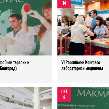
14
робной терапии и
VI Российский Конгресс
 Белгород)
лабораторной медицины
ОКТ
8