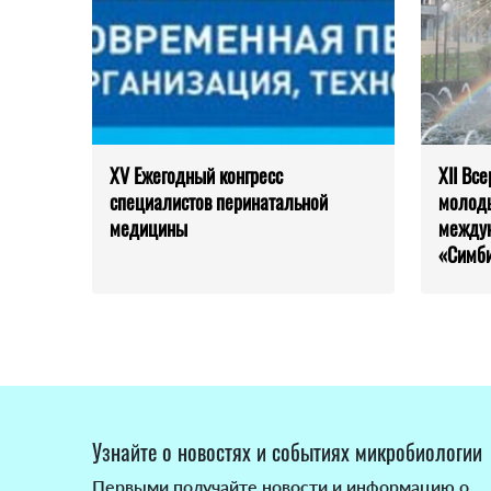
XV Ежегодный конгресс
XII Вс
специалистов перинатальной
молоды
медицины
между
«Симб
Узнайте о новостях и событиях микробиологии
Первыми получайте новости и информацию о