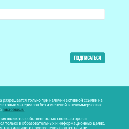
ПОДПИСАТЬСЯ
а разрешается только при наличии активной ссылки на
екстовых материалов без изменений в некоммерческих
на
microbius.ru
.
ния являются собственностью своих авторов и
ся только в образовательных и информационных целях.
м того или иного произведения (контента) и не