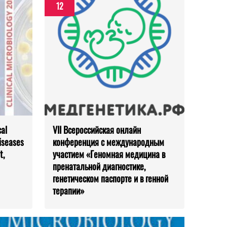
12
cal
VII Всероссийская онлайн
iseases
конференция с международным
t,
участием «Геномная медицина в
пренатальной диагностике,
генетическом паспорте и в генной
терапии»