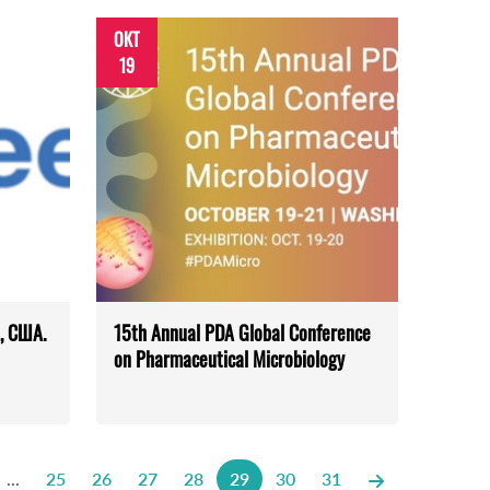
ОКТ
19
, США.
15th Annual PDA Global Conference
on Pharmaceutical Microbiology
...
25
26
27
28
29
30
31