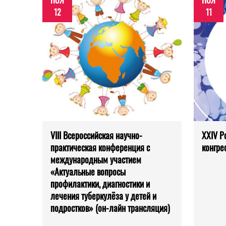
НОЯ
НОЯ
12
11
VIII Всероссийская научно-
XXIV Р
практическая конференция с
конгре
международным участием
«Актуальные вопросы
профилактики, диагностики и
лечения туберкулёза у детей и
подростков» (он-лайн трансляция)