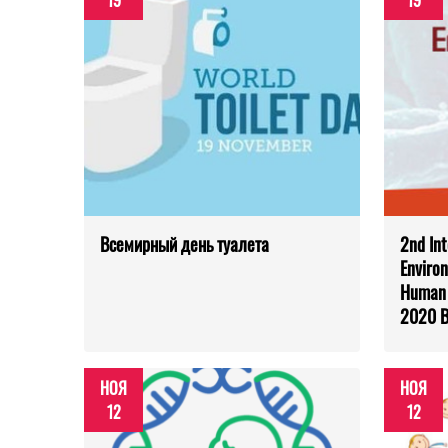
19
19
Всемирный день туалета
2nd In
Environ
Human 
2020 Ba
НОЯ
НОЯ
12
12