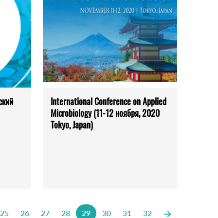
ский
International Conference on Applied
Microbiology (11-12 ноября, 2020
Tokyo, Japan)
25
26
27
28
29
30
31
32