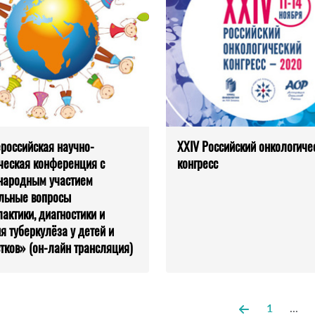
сероссийская научно-
XXIV Российский онкологиче
ческая конференция с
конгресс
народным участием
льные вопросы
актики, диагностики и
я туберкулёза у детей и
тков» (он-лайн трансляция)
1
...