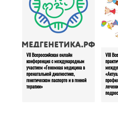
VII Всероссийская онлайн
VIII В
конференция с международным
практи
участием «Геномная медицина в
между
пренатальной диагностике,
«Актуа
генетическом паспорте и в генной
профил
терапии»
лечени
подрос