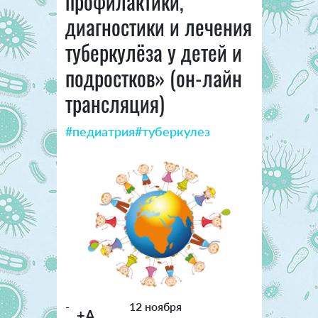
профилактики,
диагностики и лечения
туберкулёза у детей и
подростков» (он-лайн
трансляция)
#педиатрия
#туберкулез
-
12 ноября
+A