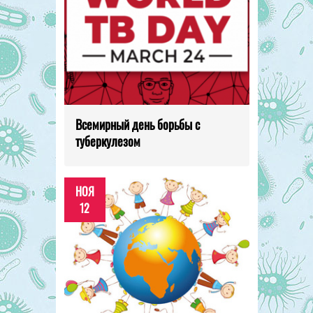
Всемирный день борьбы с
туберкулезом
НОЯ
12