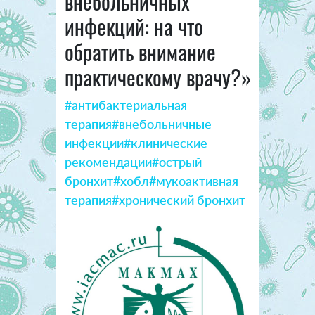
внебольничных
инфекций: на что
обратить внимание
практическому врачу?»
#антибактериальная
терапия
#внебольничные
инфекции
#клинические
рекомендации
#острый
бронхит
#хобл
#мукоактивная
терапия
#хронический бронхит