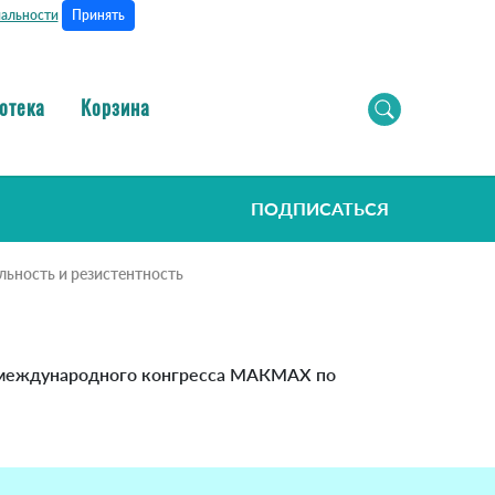
Принять
альности
отека
Корзина
ПОДПИСАТЬСЯ
ьность и резистентность
I международного конгресса МАКМАХ по