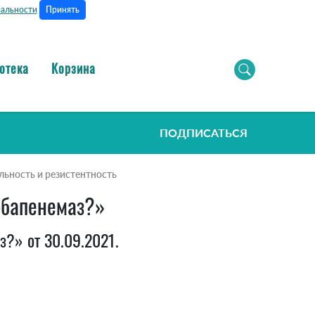
Принять
альности
отека
Корзина
ПОДПИСАТЬСЯ
ьность и резистентность
арбапенемаз?»
з?» от 30.09.2021.