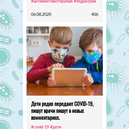
#антибиотикотерапия
#педиатрия
06.08.2020
406
Дети редко передают COVID-19,
пишут врачи пишут в новых
комментариях.
#covid-19
#дети