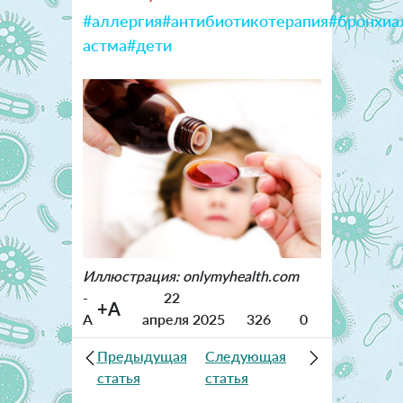
#аллергия
#антибиотикотерапия
#бронхиа
астма
#дети
Иллюстрация: onlymyhealth.com
-
22
+A
A
апреля 2025
326
0
Предыдущая
Следующая
статья
статья