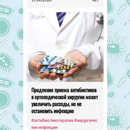
Продление приема антибиотиков
в ортопедической хирургии может
увеличить расходы, но не
остановить инфекцию
#антибиотикотерапия
#хирургичес
кие инфекции