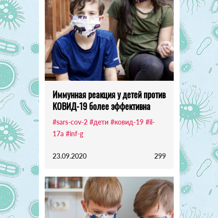
Иммунная реакция у детей против
КОВИД-19 более эффективна
#sars-cov-2
#дети
#ковид-19
#il-
17a
#inf-g
23.09.2020
299