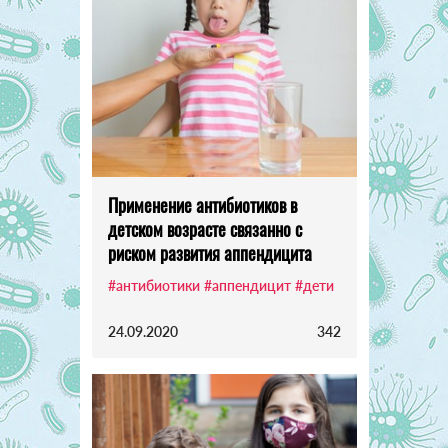
Применение антибиотиков в
детском возрасте связанно с
риском развития аппендицита
#антибиотики
#аппендицит
#дети
24.09.2020
342