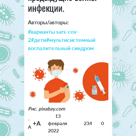
инфекции.
Авторы/авторы:
#варианты sars-cov-
2
#дети
#мультисистемный
воспалительный синдром
Рис. pixabay.com
13
-
+A
февраля
234
0
A
2022