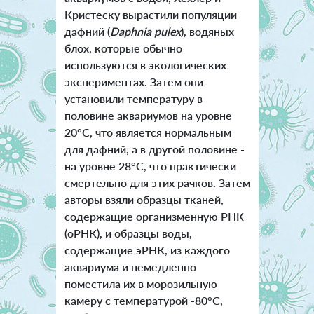
Кристеску вырастили популяции
дафний (
Daphnia pulex
), водяных
блох, которые обычно
используются в экологических
экспериментах. Затем они
установили температуру в
половине аквариумов на уровне
20°C, что является нормальным
для дафний, а в другой половине -
на уровне 28°C, что практически
смертельно для этих рачков. Затем
авторы взяли образцы тканей,
содержащие организменную РНК
(оРНК), и образцы воды,
содержащие эРНК, из каждого
аквариума и немедленно
поместила их в морозильную
камеру с температурой -80°C,