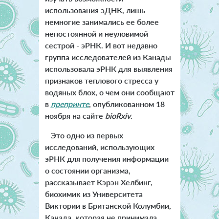
использования эДНК, лишь
немногие занимались ее более
непостоянной и неуловимой
сестрой - эРНК. И вот недавно
группа исследователей из Канады
использовала эРНК для выявления
признаков теплового стресса у
водяных блох, о чем они сообщают
в
препринте
, опубликованном 18
ноября на сайте
bioRxiv
.
Это одно из первых
исследований, использующих
эРНК для получения информации
о состоянии организма,
рассказывает Кэрэн Хелбинг,
биохимик из Университета
Виктории в Британской Колумбии,
Канада, которая не принимала