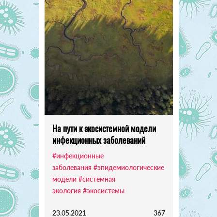
На пути к экосистемной модели
инфекционных заболеваний
#инфекционные
заболевания
#эпидемиологические
модели
#системная
экология
#экосистемы
23.05.2021
367