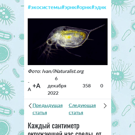
#экосистемы
#эрнк
#орнк
#эднк
Фото: Ivan/iNaturalist.org
6
-
+A
декабря
358
0
A
2022
Предыдущая
Следующая
статья
статья
Каждый сантиметр
окружающей нас среды, от