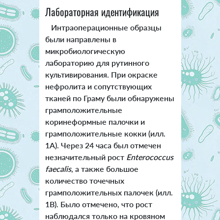
Лабораторная идентификация
Интраоперационные образцы
были направлены в
микробиологическую
лабораторию для рутинного
культивирования. При окраске
нефролита и сопутствующих
тканей по Граму были обнаружены
грамположительные
коринеформные палочки и
грамположительные кокки (илл.
1А). Через 24 часа был отмечен
незначительный рост
Enterococcus
faecalis
, а также большое
количество точечных
грамположительных палочек (илл.
1В). Было отмечено, что рост
наблюдался только на кровяном