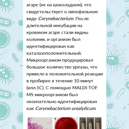
агаре (не на шоколадном), что
свидетельствует о липофильном
виде
Corynebacterium
. После
длительной инкубации на
кровяном агаре стали видны
колонии, и организм был
идентифицирован как
каталазоположительный.
Микроорганизм продуцировал
большое количество уреазы, что
привело к положительной реакции
в пробирке в течение 10 минут
(илл.1С). С помощью MALDI-TOF
MS микроорганизм был
окончательно идентифицирован
как
Corynebacterium urealyticum
.