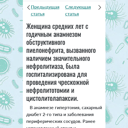
Предыдущая
Следующая
статья
статья
Женщина средних лет с
годичным анамнезом
обструктивного
пиелонефрита, вызванного
наличием значительного
нефролитиаза, была
госпитализирована для
проведения чрескожной
нефролитотомии и
цистолитолапаксии.
В анамнезе гипертония, сахарный
диабет 2-го типа и заболевания
периферических сосудов. Ранее
установленный стент и