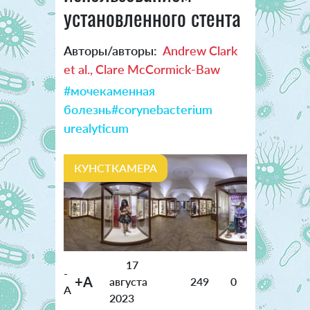
установленного стента
Авторы/авторы:
Andrew Clark
et al., Clare McCormick-Baw
#мочекаменная
болезнь
#corynebacterium
urealyticum
КУНСТКАМЕРА
17
-
+A
августа
249
0
A
2023