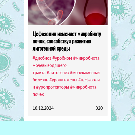
Цефазолин изменяет микробиоту
почек, способствуя развитию
литогенной среды
#дисбиоз
#уробиом
#микробиота
мочевыводящего
тракта
#литогенез
#мочекаменная
болезнь
#уропатогены
#цефазоли
н
#уропротекторы
#микробиота
почек
18.12.2024
320