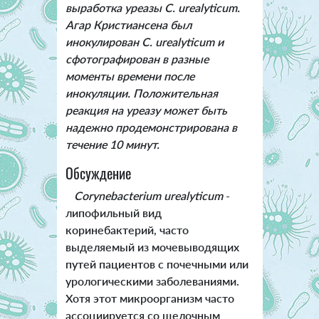
выработка уреазы C. urealyticum.
Агар Кристиансена был
инокулирован C. urealyticum и
сфотографирован в разные
моменты времени после
инокуляции. Положительная
реакция на уреазу может быть
надежно продемонстрирована в
течение 10 минут.
Обсуждение
Corynebacterium urealyticum
-
липофильный вид
коринебактерий, часто
выделяемый из мочевыводящих
путей пациентов с почечными или
урологическими заболеваниями.
Хотя этот микроорганизм часто
ассоциируется со щелочным