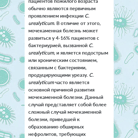
пациентов пожилого возраста
обычно являются первичным
проявлением инфекции
C.
urealyticum
. В отличие от этого,
мочекаменная болезнь может
развиться у 4-16% пациентов с
бактериурией, вызванной
C.
urealyticum
, и является подострым
или хроническим состоянием,
связанным с бактериями,
продуцирующими уреазу.
C.
urealyticum
часто является
основной причиной развития
мочекаменной болезни. Данный
случай представляет собой более
сложный случай мочекаменной
болезни, приведшей к
образованию обширных
нефролитов, требующих