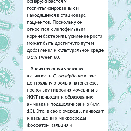
обнаруживается у
госпитализированных и
находящихся в стационаре
пациентов. Поскольку он
относится к липофильным
коринебактериям, усиление роста
может быть достигнуто путем
добавления к культуральной среде
0,1% Tween 80.
Впечатляющая уреазная
активность
C. urealyticum
играет
центральную роль в патогенезе,
поскольку гидролиз мочевины в
ЖКТ приводит к образованию
аммиака и подщелачиванию (илл.
1С). Это, в свою очередь, приводит
к насыщению микросреды
фосфатом кальция и