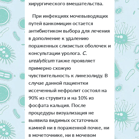
хирургического вмешательства.
При инфекциях мочевыводящих
путей ванкомицин остается
антибиотиком выбора для лечения
в дополнение к удалению
пораженных слизистых оболочек и
консультации уролога.
C.
urealyticum
также проявляет
примерно схожую
чувствительность к линезолиду. В
случае данной пациентки
иссеченный нефролит состоял на
90% из струвита и на 10% из
фосфата кальция. После
процедуры визуализация не
выявила видимых остаточных
камней ни в пораженной почке, ни
в мочеточнике, ни в мочевом