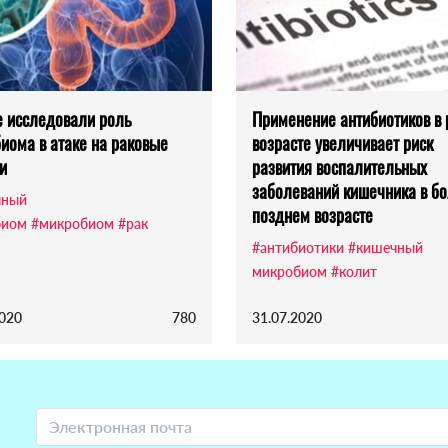
 исследовали роль
Применение антибиотиков в
иома в атаке на раковые
возрасте увеличивает риск
и
развития воспалительных
заболеваний кишечника в б
чный
позднем возрасте
биом
#микробиом
#рак
#антибиотики
#кишечный
микробиом
#колит
2020
780
31.07.2020