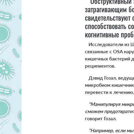
Обструктивный ап
затрагивающим б
свидетельствуют 
способствовать с
когнитивные про
Исследователи из Шк
связанные с OSA нар
кишечных бактерий д
реципиентов.
Дэвид Гозал, ведущий
микробиом кишечника
перевести к лечению
"Манипулируя микр
сможем предотвратить
говорит Гозал.
"Например, если мы