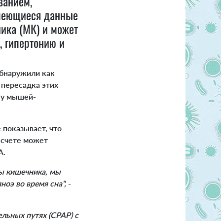
ванием,
Имеющиеся данные
ника (МК) и может
, гипертонию и
бнаружили как
 пересадка этих
 у мышей-
 показывает, что
 счете может
A.
ы кишечника, мы
ноэ во время сна",
-
льных путях (CPAP) с