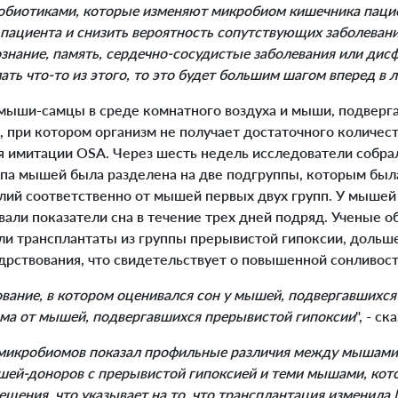
биотиками, которые изменяют микробиом кишечника паци
пациента и снизить вероятность сопутствующих заболевани
знание, память, сердечно-сосудистые заболевания или ди
ть что-то из этого, то это будет большим шагом вперед в л
мыши-самцы в среде комнатного воздуха и мыши, подверг
, при котором организм не получает достаточного количест
я имитации OSA. Через шесть недель исследователи собра
уппа мышей была разделена на две подгруппы, которым был
лий соответственно от мышей первых двух групп. У мыше
али показатели сна в течение трех дней подряд. Ученые о
и трансплантаты из группы прерывистой гипоксии, дольше
дрствования, что свидетельствует о повышенной сонливост
вание, в котором оценивался сон у мышей, подвергавшихс
ма от мышей, подвергавшихся прерывистой гипоксии
", - ск
микробиомов показал профильные различия между мышами
ей-доноров с прерывистой гипоксией и теми мышами, кот
щения, что указывает на то, что трансплантация изменил