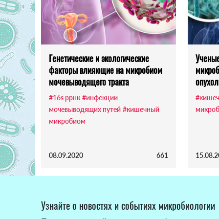
Генетические и экологические
Ученые
факторы влияющие на микробиом
микроб
мочевыводящего тракта
опухол
#16s ррнк
#инфекции
#кише
мочевыводящих путей
#кишечный
микро
микробиом
08.09.2020
661
15.08.
Узнайте о новостях и событиях микробиологии