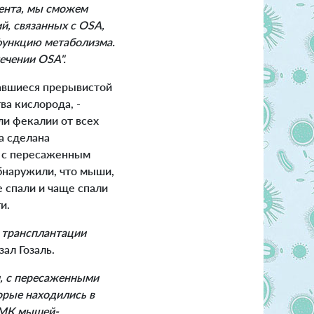
ента, мы сможем
й, связанных с OSA,
сфункцию метаболизма.
ечении OSA".
авшиеся прерывистой
ва кислорода, -
ли фекалии от всех
а сделана
й с пересаженным
бнаружили, что мыши,
 спали и чаще спали
и.
я трансплантации
азал Гозаль.
, с пересаженными
орые находились в
а МК мышей-