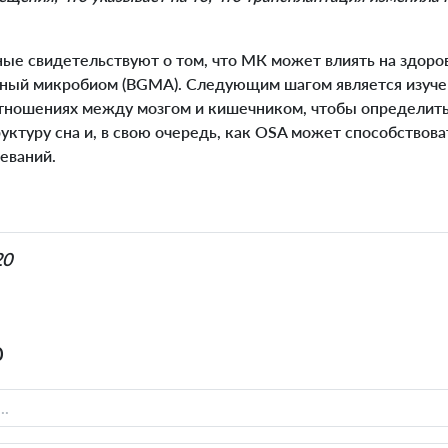
 свидетельствуют о том, что МК может влиять на здоровь
чный микробиом (BGMA). Следующим шагом является изуче
отношениях между мозгом и кишечником, чтобы определить
руктуру сна и, в свою очередь, как OSA может способствов
еваний.
20
0