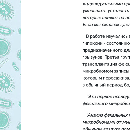
индивидуальными про
уменьшить усталость 
которые влияют на по
Если мы сможем сдела
В работе изучались 
гипоксии - состоянию
предназначенного дл
грызунов. Третья гр
трансплантация фека
микробиомом записыв
которым пересаживал
в обычный период бо
"Это первое исследо
фекального микробио
"Анализ фекальных 
микробиомами от мыш
обычном воздухе поме