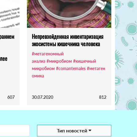
 раннем
Непревзойденная инвентаризация
экосистемы кишечника человека
#метагеномный
олее
анализ
#микробиом
#кишечный
микробиом
#comantemales
#метаген
омика
607
30.07.2020
812
Тип новостей