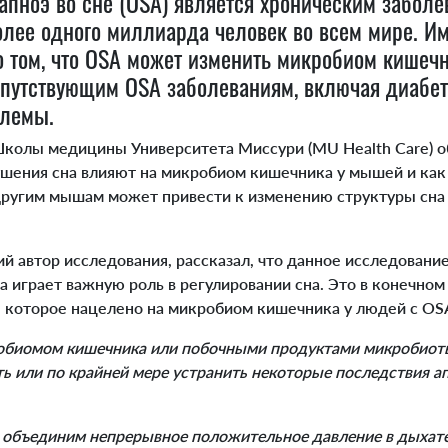
ноэ во сне (OSA) является хроническим заболе
олее одного миллиарда человек во всем мире. 
о том, что OSA может изменить микробиом кишеч
опутствующим OSA заболеваниям, включая диабет
блемы.
олы медицины Университета Миссури (MU Health Care) о
ушения сна влияют на микробиом кишечника у мышей и как
ругим мышам может привести к изменению структуры сна
 автор исследования, рассказал, что данное исследование
 играет важную роль в регулировании сна. Это в конечном
, которое нацелено на микробиом кишечника у людей с OS
обиомом кишечника или побочными продуктами микробиот
 или по крайней мере устранить некоторые последствия ап
 объединим непрерывное положительное давление в дыхате