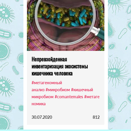
Непревзойденная
инвентаризация экосистемы
кишечника человека
#метагеномный
анализ
#микробиом
#кишечный
микробиом
#comantemales
#метаге
номика
30.07.2020
812