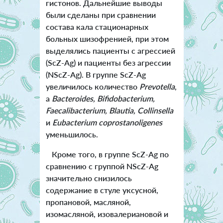
гистонов. Дальнейшие выводы
были сделаны при сравнении
состава кала стационарных
больных шизофренией, при этом
выделялись пациенты с агрессией
(ScZ-Ag) и пациенты без агрессии
(NScZ-Ag). В группе ScZ-Ag
увеличилось количество
Prevotella
,
а
Bacteroides, Bifidobacterium,
Faecalibacterium, Blautia, Collinsella
и
Eubacterium coprostanoligenes
уменьшилось.
Кроме того, в группе ScZ-Ag по
сравнению с группой NScZ-Ag
значительно снизилось
содержание в стуле уксусной,
пропановой, масляной,
изомасляной, изовалериановой и