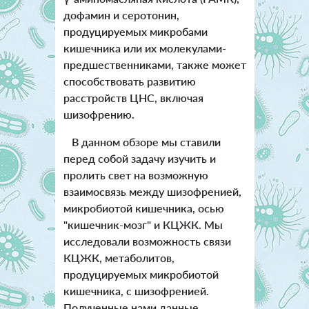
дофамин и серотонин,
продуцируемых микробами
кишечника или их молекулами-
предшественниками, также может
способствовать развитию
расстройств ЦНС, включая
шизофрению.
В данном обзоре мы ставили
перед собой задачу изучить и
пролить свет на возможную
взаимосвязь между шизофренией,
микробиотой кишечника, осью
"кишечник-мозг" и КЦЖК. Мы
исследовали возможность связи
КЦЖК, метаболитов,
продуцируемых микробиотой
кишечника, с шизофренией.
Полученные нами данные