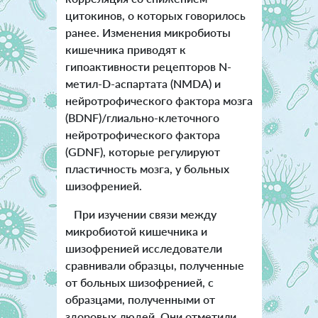
цитокинов, о которых говорилось
ранее. Изменения микробиоты
кишечника приводят к
гипоактивности рецепторов N-
метил-D-аспартата (NMDA) и
нейротрофического фактора мозга
(BDNF)/глиально-клеточного
нейротрофического фактора
(GDNF), которые регулируют
пластичность мозга, у больных
шизофренией.
При изучении связи между
микробиотой кишечника и
шизофренией исследователи
сравнивали образцы, полученные
от больных шизофренией, с
образцами, полученными от
здоровых людей. Они отметили