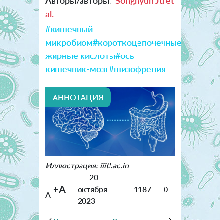
Авторы/авторы:
Songhyun Ju et
al.
#кишечный
микробиом
#короткоцепочечные
жирные кислоты
#ось
кишечник-мозг
#шизофрения
АННОТАЦИЯ
Иллюстрация: iiitl.ac.in
20
-
+A
октября
1187
0
A
2023