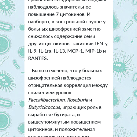
наблюдалось значительное
повышение 7 цитокинов. И
наоборот, в контрольной группе у
больных шизофренией заметно
снижалось содержание семи
других цитокинов, таких как IFN-γ,
IL-9, IL-1ra, IL-13, MCP-1, MIP-1b и
RANTES.
Было отмечено, что у больных
шизофренией наблюдается
отрицательная корреляция между
снижением уровня
Faecalibacterium, Roseburia
и
Butyricicoccus
, играющих роль в
выработке бутирата, и
вышеупомянутым повышением
цитокинов, и положительная
корреляция со снижением