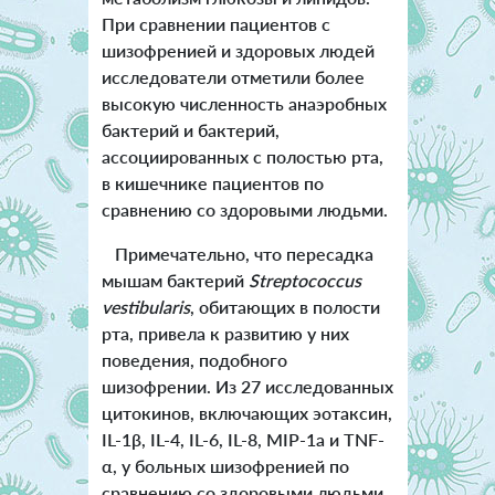
При сравнении пациентов с
шизофренией и здоровых людей
исследователи отметили более
высокую численность анаэробных
бактерий и бактерий,
ассоциированных с полостью рта,
в кишечнике пациентов по
сравнению со здоровыми людьми.
Примечательно, что пересадка
мышам бактерий
Streptococcus
vestibularis
, обитающих в полости
рта, привела к развитию у них
поведения, подобного
шизофрении. Из 27 исследованных
цитокинов, включающих эотаксин,
IL-1β, IL-4, IL-6, IL-8, MIP-1a и TNF-
α, у больных шизофренией по
сравнению со здоровыми людьми