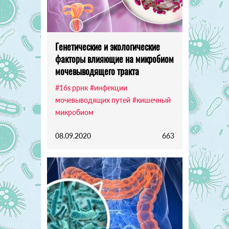
Генетические и экологические
факторы влияющие на микробиом
мочевыводящего тракта
#16s ррнк
#инфекции
мочевыводящих путей
#кишечный
микробиом
08.09.2020
663