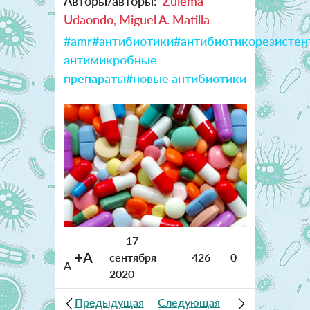
Авторы/авторы:
Zulema
Udaondo, Miguel A. Matilla
#amr
#антибиотики
#антибиотикорезистен
антимикробные
препараты
#новые антибиотики
17
-
+A
сентября
426
0
A
2020
Предыдущая
Следующая