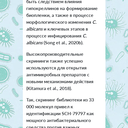
быть следствием влияния
гипокреллинов на формирование
биопленки, а также в процессе
морфологического изменения
C.
albicans
и ключевых этапов в
процессе инфицирования
C.
albicans
(Song et al., 2020b).
Высокопроизводительные
скрининги также успешно
используются для открытия
антимикробных препаратов с
новыми механизмами действия
(Kitamura et al., 2018).
Так, скрининг библиотеки из 33
000 молекул привел к
идентификации SCH-79797 как
мощного антибактериального
средства против важных