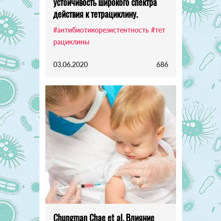
устойчивость широкого спектра
действия к тетрациклину.
#антибиотикорезистентность
#тет
рациклины
03.06.2020
686
Chungman Chae et al. Влияние