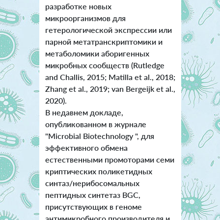
разработке новых
микроорганизмов для
гетерологической экспрессии или
парной метатранскриптомики и
метаболомики аборигенных
микробных сообществ (Rutledge
and Challis, 2015; Matilla et al., 2018;
Zhang et al., 2019; van Bergeijk et al.,
2020).
В недавнем докладе,
опубликованном в журнале
"Microbial Biotechnology ", для
эффективного обмена
естественными промоторами семи
криптических поликетидных
синтаз/нерибосомальных
пептидных синтетаз BGC,
присутствующих в геноме
антимикробного производителя и