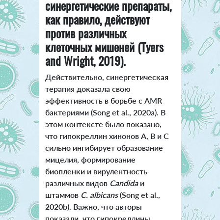
синергетические препараты,
как правило, действуют
против различных
клеточных мишеней (Tyers
and Wright, 2019).
Действительно, синергетическая
терапия доказала свою
эффективность в борьбе с AMR
бактериями (Song et al., 2020a). В
этом контексте было показано,
что гипокреллин хинонов A, B и C
сильно ингибирует образование
мицелия, формирование
биопленки и вирулентность
различных видов
Candida
и
штаммов
C. albicans
(Song et al.,
2020b). Важно, что авторы
показали, что гипокреллины