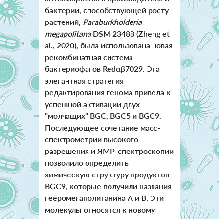
бактерии, способствующей росту
растений,
Paraburkholderia
megapolitana
DSM 23488 (Zheng et
al., 2020), была использована новая
рекомбинатная система
бактериофагов Redαβ7029. Эта
элегантная стратегия
редактирования генома привела к
успешной активации двух
"молчащих" BGC, BGC5 и BGC9.
Последующее сочетание масс-
спектрометрии высокого
разрешения и ЯМР-спектроскопии
позволило определить
химическую структуру продуктов
BGC9, которые получили названия
гееромегаполитанина А и В. Эти
молекулы относятся к новому