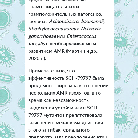
грамотрицательных и
грамположительных патогенов,
включая
Acinetobacter baumannii,
Staphylococcus aureus, Neisseria
gonorrhoeae
или
Enterococcus
faecalis
с необнаруживаемым
развитием AMR (Мартин и др.,
2020 г.).
Примечательно, что
эффективность SCH-79797 была
продемонстрирована в отношении
нескольких AMR изолятов, в то
время как невозможность
выделения устойчивых к SCH-
79797 мутантов препятствовала
выяснению механизма действия
этого антибактериального
препарата. Для преодоления этой