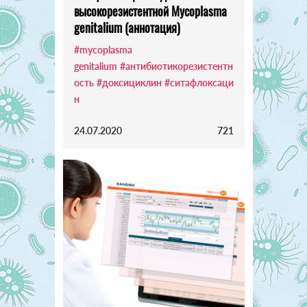
высокорезистентной Mycoplasma
genitalium (аннотация)
#mycoplasma
genitalium
#антибиотикорезистентн
ость
#доксициклин
#ситафлоксаци
н
24.07.2020
721