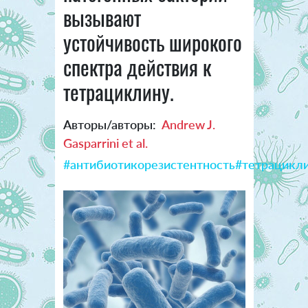
вызывают
устойчивость широкого
спектра действия к
тетрациклину.
Авторы/авторы:
Andrew J.
Gasparrini et al.
#антибиотикорезистентность
#тетрацикл