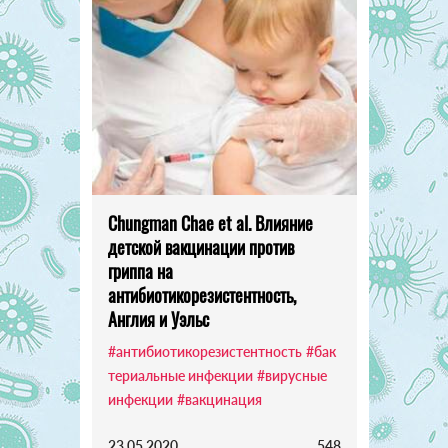
Chungman Chae et al. Влияние
детской вакцинации против
гриппа на
антибиотикорезистентность,
Англия и Уэльс
#антибиотикорезистентность
#бак
териальные инфекции
#вирусные
инфекции
#вакцинация
23.05.2020
548