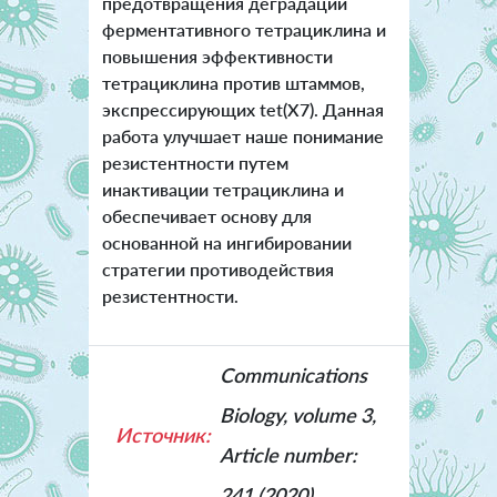
предотвращения деградации
ферментативного тетрациклина и
повышения эффективности
тетрациклина против штаммов,
экспрессирующих tet(X7). Данная
работа улучшает наше понимание
резистентности путем
инактивации тетрациклина и
обеспечивает основу для
основанной на ингибировании
стратегии противодействия
резистентности.
Communications
Biology, volume 3,
Источник:
Article number:
241 (2020)