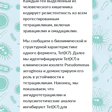
Каждый ген выделенный из
человеческого кишечника
кодирует резистентность ко всем
протестированным
тетрациклинам, включая
эравациклин и омадациклин.
Мы сообщаем о биохимической и
структурной характеристике
одного фермента, Tet(X7). Далее
мы идентифицируем Tet(X7) в
клиническом изоляте Pseudomonas
aeruginosa и демонстрируем его
роль в устойчивости к
тетрациклинам. Наконец, мы
показываем, что
ангидротетрациклин и
полусинтетические аналоги
ингибируют Tet(X7) для