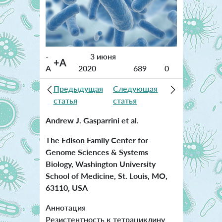
-
3 июня
+A
A
2020
689
0
Предыдущая
Следующая
статья
статья
Andrew J. Gasparrini et al.
The Edison Family Center for
Genome Sciences & Systems
Biology, Washington University
School of Medicine, St. Louis, MO,
63110, USA
Аннотация
Резистентность к тетрациклину