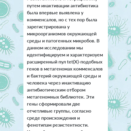
путем инактивации антибиотика
была впервые выявлена у
комменсалов, но с тех пор была
зарегистрирована у
микроорганизмов окружающей
среды и патогенных микробов. В
данном исследовании мы
идентифицируем и характеризуем
расширенный пул tet(X)-подобных
генов в метагеномах комменсалов
и бактерий окружающей среды и
человека через инактивацию
антибиотическим отбором
метагеномных библиотек. Эти
гены сформировали две
отчетливые группы, согласно
среде происхождения и
фенотипам резистентности.