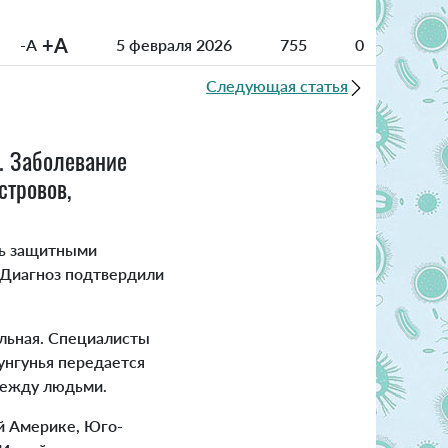
+A
-A
5 февраля 2026
755
0
Следующая статья
. Заболевание
стровов,
сь защитными
. Диагноз подтвердили
льная. Специалисты
унгунья передается
 между людьми.
й Америке, Юго-