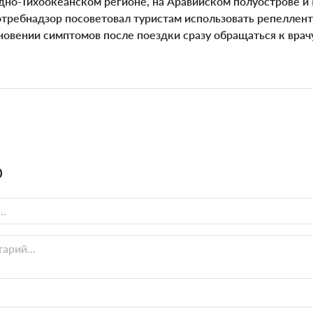
адно-Тихоокеанском регионе, на Аравийском полуострове 
отребнадзор посоветовал туристам использовать репеллент
новении симптомов после поездки сразу обращаться к врачу
0