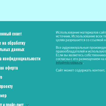
Использование материалов сайт
онный совет
источник. Использование всех т
целях разрешается со ссылкой 
е на обработку
Все аудиовизуальные произведе
льных данных
правообладателей и используют
Если вы являетесь собственнико
а конфиденциальности
согласны с его размещением на 
info@microbius.ru
.
ая оферта
Сайт может содержать контент,
те
проекту
ймер
т и прайс-лист