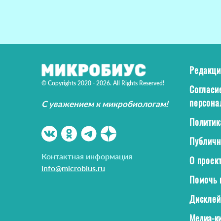
Редакци
© Copyrights 2020 - 2026. All Rights Reserved!
Согласи
персона
С уважением к микробиологам!
Политик
Публичн
Контактная информация
О проек
info@microbius.ru
Помочь 
Дискле
Медиа-ки