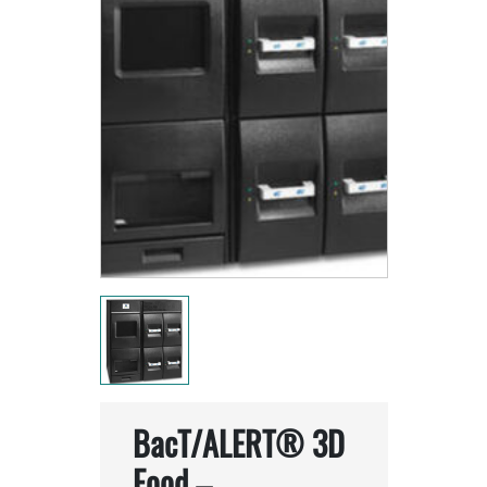
BacT/ALERT® 3D
Food –