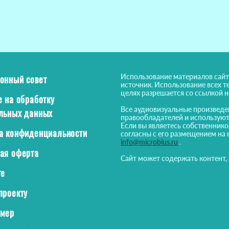
Использование материалов сайт
онный совет
источник. Использование всех т
целях разрешается со ссылкой 
е на обработку
Все аудиовизуальные произведе
льных данных
правообладателей и используют
Если вы являетесь собственнико
а конфиденциальности
согласны с его размещением на 
info@microbius.ru
.
ая оферта
Сайт может содержать контент,
те
проекту
ймер