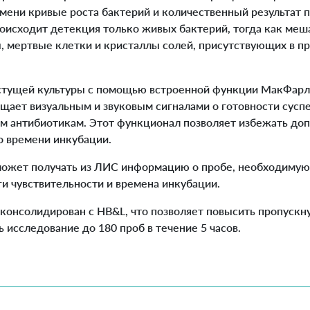
емени кривые роста бактерий и количественный результат 
роисходит детекция только живых бактерий, тогда как 
, мертвые клетки и кристаллы солей, присутствующих в про
стущей культуры с помощью встроенной функции МакФарл
ещает визуальным и звуковым сигналами о готовности сус
м антибиотикам. Этот функционал позволяет избежать доп
о времени инкубации.
может получать из ЛИС информацию о пробе, необходимую
ги чувствительности и времена инкубации.
 консолидирован с HB&L, что позволяет повысить пропускн
 исследование до 180 проб в течение 5 часов.