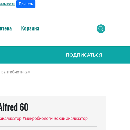
Принять
альности
отека
Корзина
ПОДПИСАТЬСЯ
 к антибиотикам
lfred 60
 анализатор
#микробиологический анализатор