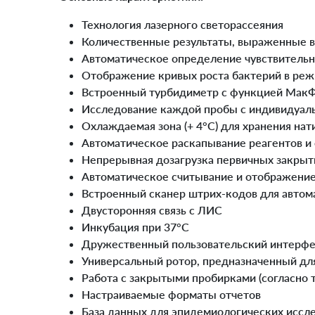
Технология лазерного светорассеяния
Количественные результаты, выраженные 
Автоматическое определение чувствитель
Отображение кривых роста бактерий в реж
Встроенный турбидиметр с функцией Мак
Исследование каждой пробы с индивидуал
Охлаждаемая зона (+ 4°C) для хранения на
Автоматическое раскапывание реагентов и
Непрерывная дозагрузка первичных закры
Автоматическое считывание и отображение
Встроенный сканер штрих-кодов для автом
Двусторонняя связь с ЛИС
Инкубация при 37°C
Дружественный пользовательский интерф
Универсальный ротор, предназначенный дл
Работа с закрытыми пробирками (согласно 
Настраиваемые форматы отчетов
База данных для эпидемиологических иссл