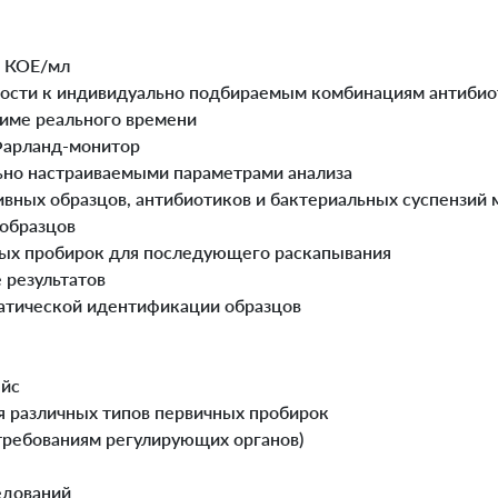
в КОЕ/мл
ности к индивидуально подбираемым комбинациям антибио
име реального времени
Фарланд-монитор
ьно настраиваемыми параметрами анализа
тивных образцов, антибиотиков и бактериальных суспензий
 образцов
тых пробирок для последующего раскапывания
 результатов
атической идентификации образцов
ейс
я различных типов первичных пробирок
требованиям регулирующих органов)
едований