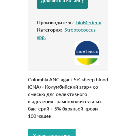
Производитель
:
bioMerieux
Категория
:
Streptococcus
spp.
Columbia ANC agar+ 5% sheep blood
(CNА) - Колумбийский агар+ со
смесью для селективного
выделения грамположительных
бактерий + 5% бараньей крови -
100 чашек
Характеристики