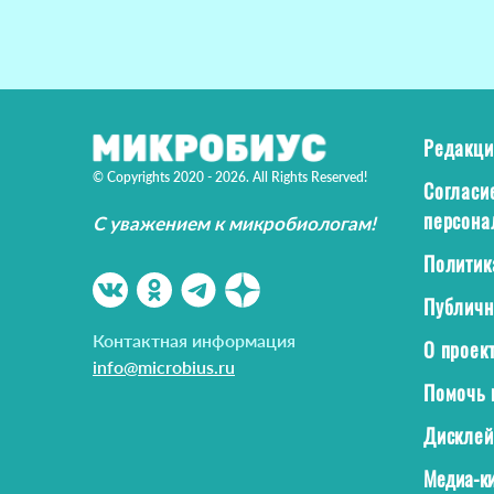
Редакци
© Copyrights 2020 - 2026. All Rights Reserved!
Согласи
персона
С уважением к микробиологам!
Политик
Публичн
Контактная информация
О проек
info@microbius.ru
Помочь 
Дискле
Медиа-ки