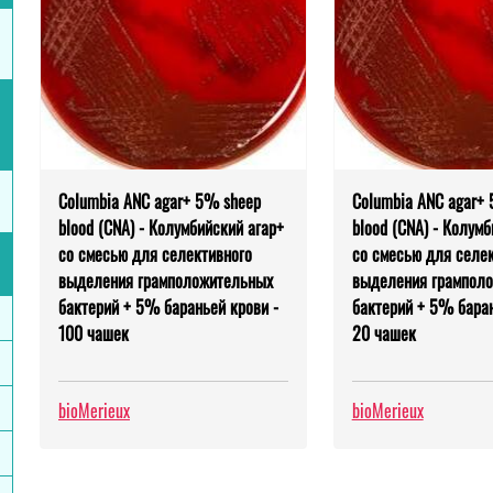
Columbia ANC agar+ 5% sheep
Columbia ANC agar+
blood (CNА) - Колумбийский агар+
blood (CNА) - Колумб
со смесью для селективного
со смесью для селе
выделения грамположительных
выделения грампол
бактерий + 5% бараньей крови -
бактерий + 5% баран
100 чашек
20 чашек
bioMerieux
bioMerieux