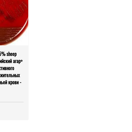
 5% sheep
ийский агар+
ктивного
ожительных
ьей крови -