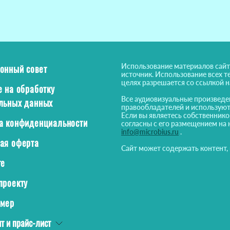
Использование материалов сайт
онный совет
источник. Использование всех т
целях разрешается со ссылкой 
е на обработку
Все аудиовизуальные произведе
льных данных
правообладателей и используют
Если вы являетесь собственнико
а конфиденциальности
согласны с его размещением на 
info@microbius.ru
.
ая оферта
Сайт может содержать контент,
те
проекту
ймер
т и прайс-лист