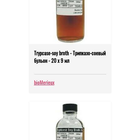
Trypcase-soy broth - Трипказо-соевый
бульон - 20 х 9 мл
bioMerieux