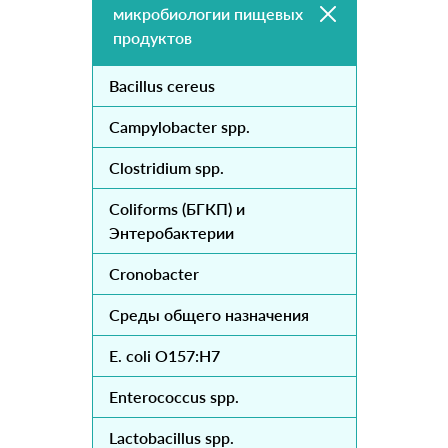
микробиологии пищевых
продуктов
Bacillus cereus
Campylobacter spp.
Clostridium spp.
Coliforms (БГКП) и
Энтеробактерии
Cronobacter
Cреды общего назначения
E. coli O157:H7
Enterococcus spp.
Lactobacillus spp.