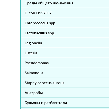
Cреды общего назначения
E. coli O157:H7
Enterococcus spp.
Lactobacillus spp.
Legionella
Listeria
Pseudomonas
Salmonella
Staphylococcus aureus
Анаэробы
Бульоны и разбавители