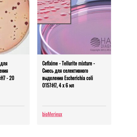
 для
Cefixime - Tellurite mixture -
ения
Смесь для селективного
:H7 - 20
выделения Escherichia coli
O157:H7, 4 х 6 мл
bioMerieux