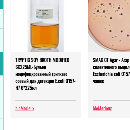
TRYPTIC SOY BROTH MODIFIED
SMAC CT Аgar - Агар
6X225ML-Бульон
селективного выдел
модифицированный трипказо
Escherichia coli O157
соевый для детекции E.coli O157-
чашек
H7 6*225мл
bioMerieux
bioMerieux