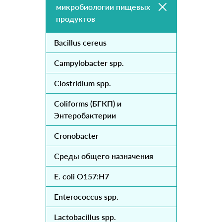
микробиологии пищевых
продуктов
Bacillus cereus
Campylobacter spp.
Clostridium spp.
Coliforms (БГКП) и
Энтеробактерии
Cronobacter
Cреды общего назначения
E. coli O157:H7
Enterococcus spp.
Lactobacillus spp.