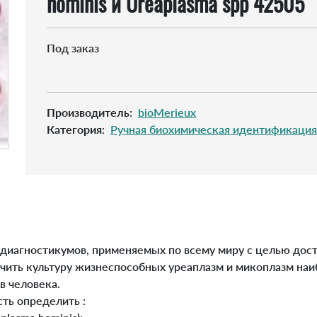
hominis и Ureaplasma spp 42505
Под заказ
Производитель
:
bioMerieux
Категория
:
Ручная биохимическая идентификация
 диагностикумов, применяемых по всему миру с целью дос
учить культуру жизнеспособных уреаплазм и микоплазм на
в человека.
ть определить :