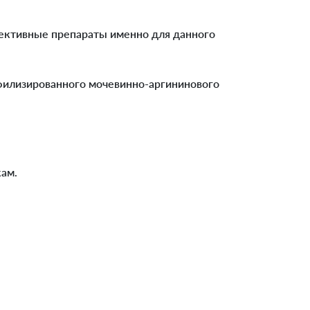
ффективные препараты именно для данного
иофилизированного мочевинно-аргининового
кам.