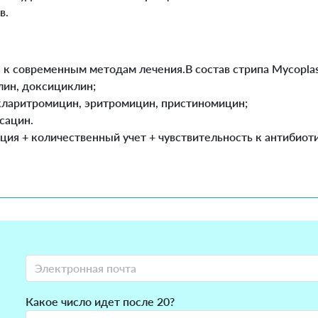
в.
к современным методам лечения.В состав стрипа Mycoplasm
лин, доксициклин;
 кларитромицин, эритромицин, пристиномицин;
сацин.
ция + количественный учет + чувствительность к антибиот
Какое число идет после 20?