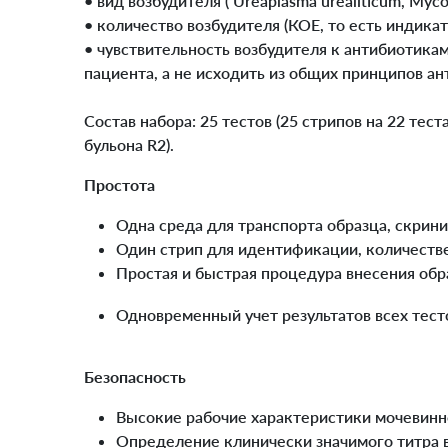
• вид возбудителя ( Ureaplasma urealiticum, Myco
• количество возбудителя (КОЕ, то есть индика
• чувствительность возбудителя к антибиотика
пациента, а не исходить из общих принципов а
Состав набора: 25 тестов (25 стрипов на 22 те
бульона R2).
Простота
Одна среда для транспорта образца, скринин
Один стрип для идентификации, количестве
Простая и быстрая процедура внесения обра
Одновременный учет результатов всех тесто
Безопасность
Высокие рабочие характеристики мочевинн
Определение клинически значимого титра в