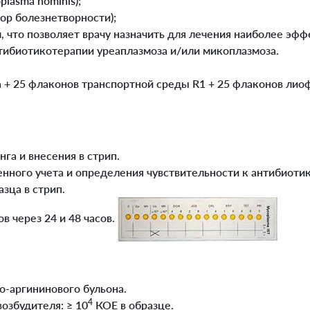
plasma hominis);
тор болезнетворности);
м, что позволяет врачу назначить для лечения наиболее э
нтибиотикотерапии уреаплазмоза и/или микоплазмоза.
ста + 25 флаконов транспортной среды R1 + 25 флаконов л
га и внесения в стрип.
нного учета и определения чувствительности к антибиоти
зца в стрип.
в через 24 и 48 часов.
о-аргининового бульона.
4
озбудителя: ≥ 10
КОЕ в образце.