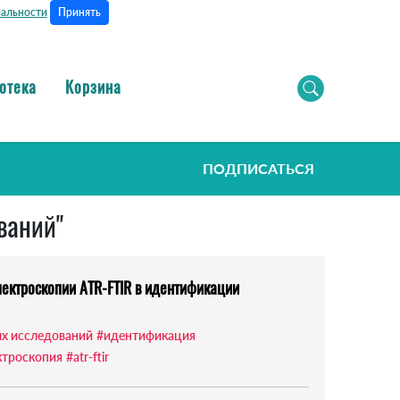
Принять
альности
отека
Корзина
ПОДПИСАТЬСЯ
ваний"
ектроскопии ATR-FTIR в идентификации
х исследований
#идентификация
ктроскопия
#atr-ftir