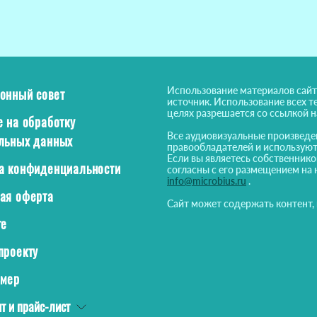
Использование материалов сайт
онный совет
источник. Использование всех т
целях разрешается со ссылкой 
е на обработку
Все аудиовизуальные произведе
льных данных
правообладателей и используют
Если вы являетесь собственнико
а конфиденциальности
согласны с его размещением на 
info@microbius.ru
.
ая оферта
Сайт может содержать контент,
те
проекту
ймер
т и прайс-лист