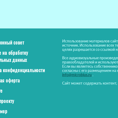
Использование материалов сайт
онный совет
источник. Использование всех т
целях разрешается со ссылкой 
е на обработку
Все аудиовизуальные произведе
льных данных
правообладателей и используют
Если вы являетесь собственнико
а конфиденциальности
согласны с его размещением на 
info@microbius.ru
.
ая оферта
Сайт может содержать контент,
те
проекту
ймер