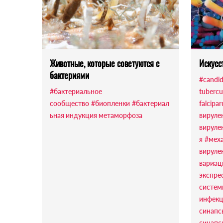
Животные, которые советуются с
Искусс
бактериями
#candid
#бактериальное
tubercu
сообщество
#биопленки
#бактериал
falcipa
ьная индукция метаморфоза
вируле
вируле
я
#мех
вируле
вариац
экспре
систем
инфекц
синапс
синапс