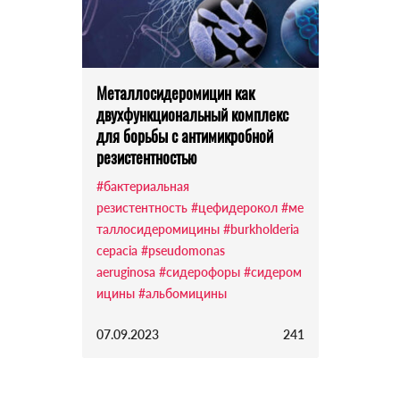
Металлосидеромицин как
двухфункциональный комплекс
для борьбы с антимикробной
резистентностью
#бактериальная
резистентность
#цефидерокол
#ме
таллосидеромицины
#burkholderia
cepacia
#pseudomonas
aeruginosa
#сидерофоры
#сидером
ицины
#альбомицины
07.09.2023
241