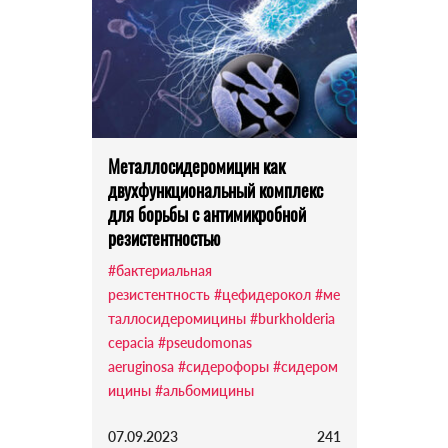
Металлосидеромицин как
двухфункциональный комплекс
для борьбы с антимикробной
резистентностью
#бактериальная
резистентность
#цефидерокол
#ме
таллосидеромицины
#burkholderia
cepacia
#pseudomonas
aeruginosa
#сидерофоры
#сидером
ицины
#альбомицины
07.09.2023
241