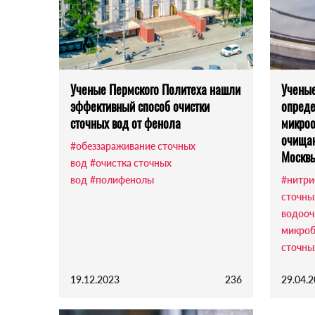
Ученые Пермского Политеха нашли
Ученые
эффективный способ очистки
опреде
сточных вод от фенола
микроо
очищаю
#обеззараживание сточных
Москв
вод
#очистка сточных
вод
#полифенолы
#нитри
сточны
водооч
микроб
сточны
19.12.2023
236
29.04.