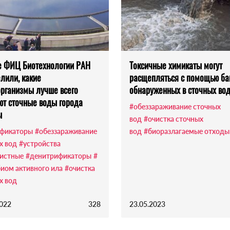
 ФИЦ Биотехнологии РАН
Токсичные химикаты могут
лили, какие
расщепляться с помощью ба
рганизмы лучше всего
обнаруженных в сточных во
т сточные воды города
#обеззараживание сточных
ы
вод
#очистка сточных
фикаторы
#обеззараживание
вод
#биоразлагаемые отходы
х вод
#устройства
истные
#денитрификаторы
#
иом активного ила
#очистка
х вод
2022
328
23.05.2023