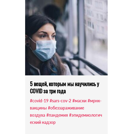
5 вещей, которым мы научились у
COVID за три года
#covid-19
#sars-cov-2
#маски
#мрнк-
вакцины
#обеззараживание
воздуха
#пандемия
#эпидемиологич
еский надзор