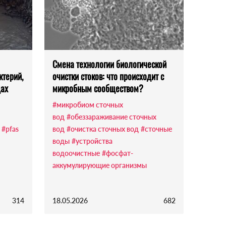
Смена технологии биологической
ктерий,
очистки стоков: что происходит с
дах
микробным сообществом?
#микробиом сточных
вод
#обеззараживание сточных
#pfas
вод
#очистка сточных вод
#сточные
воды
#устройства
водоочистные
#фосфат-
аккумулирующие организмы
314
18.05.2026
682