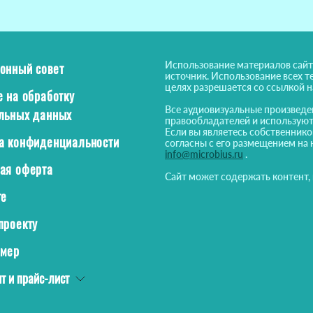
Использование материалов сайт
онный совет
источник. Использование всех т
целях разрешается со ссылкой 
е на обработку
Все аудиовизуальные произведе
льных данных
правообладателей и используют
Если вы являетесь собственнико
а конфиденциальности
согласны с его размещением на 
info@microbius.ru
.
ая оферта
Сайт может содержать контент,
те
проекту
ймер
т и прайс-лист