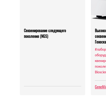
Секвенирование следующего
Высоко
поколения (NGS)
секвен
Геноск
#лабор
оборуд
квенир
поколе
Bioscie
GeneMin