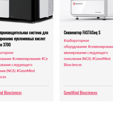
производительная система для
Секвенатор FASTASeq S
ирования нуклеиновых кислот
#лабораторное
ан 3700
оборудование
#секвенирован
аторное
квенирование следующего
ование
#секвенирование
#Се
поколения (NGS)
#GeneMind
ование следующего
Biosciences
ния (NGS)
#GeneMind
nces
d Biosciences
GeneMind Biosciences