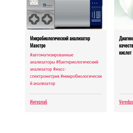
Микробиологический анализатор
Диагно
Маэстро
качест
кислот
#автоматизированные
анализаторы
#бактериологический
анализатор
#масс-
спектрометрия
#микробиологически
й анализатор
Интерлаб
Veredus