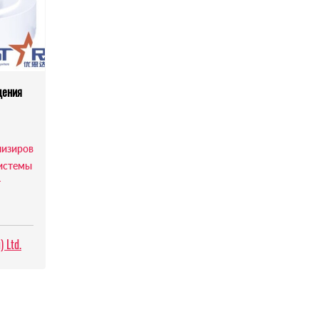
дения
лизиров
истемы
r
 Ltd.