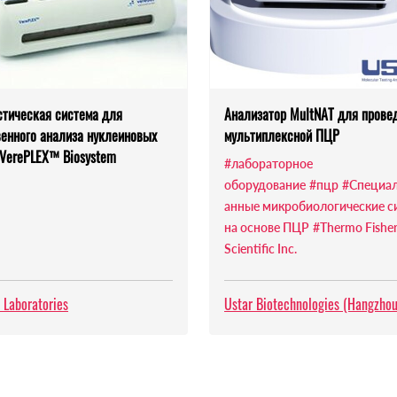
стическая система для
Анализатор MultNAT для прове
венного анализа нуклеиновых
мультиплексной ПЦР
 VerePLEX™ Biosystem
#лабораторное
оборудование
#пцр
#Специа
анные микробиологические с
на основе ПЦР
#Thermo Fishe
Scientific Inc.
 Laboratories
Ustar Biotechnologies (Hangzhou)