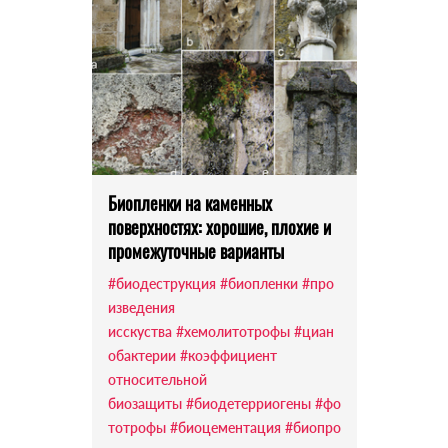
Биопленки на каменных
поверхностях: хорошие, плохие и
промежуточные варианты
#биодеструкция
#биопленки
#про
изведения
исскуства
#хемолитотрофы
#циан
обактерии
#коэффициент
относительной
биозащиты
#биодетерриогены
#фо
тотрофы
#биоцементация
#биопро