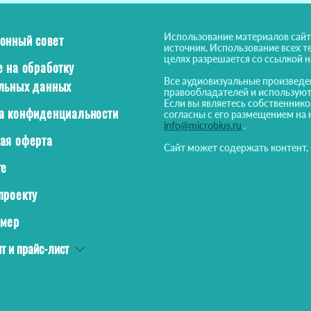
Использование материалов сайт
онный совет
источник. Использование всех т
целях разрешается со ссылкой 
е на обработку
Все аудиовизуальные произведе
льных данных
правообладателей и используют
Если вы являетесь собственнико
а конфиденциальности
согласны с его размещением на 
info@microbius.ru
.
ая оферта
Сайт может содержать контент,
те
проекту
ймер
т и прайс-лист