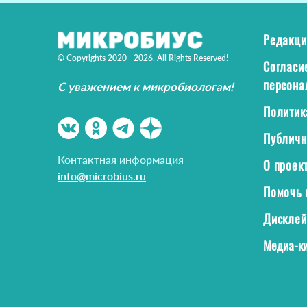
Редакци
© Copyrights 2020 - 2026. All Rights Reserved!
Согласи
персона
С уважением к микробиологам!
Политик
Публичн
Контактная информация
О проек
info@microbius.ru
Помочь 
Дискле
Медиа-ки