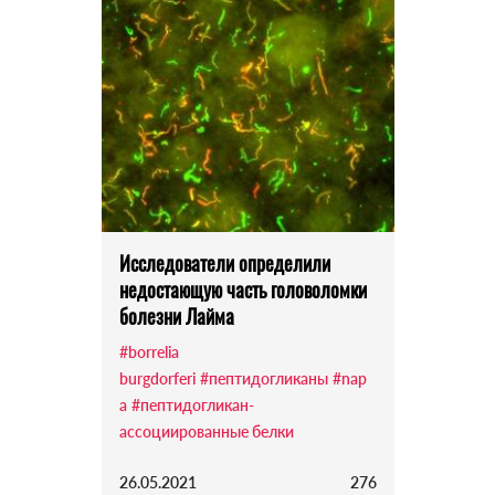
Исследователи определили
недостающую часть головоломки
болезни Лайма
#borrelia
burgdorferi
#пептидогликаны
#nap
a
#пептидогликан-
ассоциированные белки
26.05.2021
276