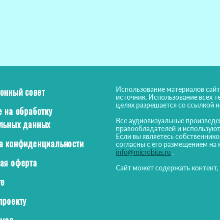
Использование материалов сайт
онный совет
источник. Использование всех т
целях разрешается со ссылкой 
е на обработку
Все аудиовизуальные произведе
льных данных
правообладателей и используют
Если вы являетесь собственнико
а конфиденциальности
согласны с его размещением на 
info@microbius.ru
.
ая оферта
Сайт может содержать контент,
те
проекту