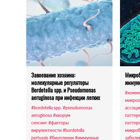
Завоевание хозяина:
Микроб
молекулярные регуляторы
иммунн
Bordetella spp. и Pseudomonas
#комм
aeruginosa при инфекции легких
микроо
#bordetella spp.
#pseudomonas
ассоци
aeruginosa
#кворум
паттер
сенсинг
#факторы
паттер
вирулентности
#bordetella
микроб
pertussis
#биопленки
#иммунные
заболе