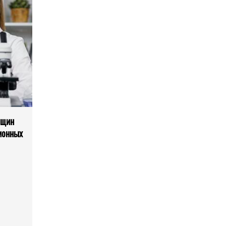
нщин
ионных