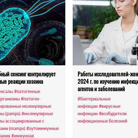
ный сенсинг контролирует
Работы исследователей-же
ые реакции хозяина
2024 г. по изучению инфекц
агентов и заболеваний
енсалы
#патогенные
рганизмы
#патоген-
#бактериальные
ированные молекулярные
инфекции
#вирусные
ны (pamps)
#молекулярные
инфекции
#возбудители
ны ассоциированные с
инфекционных болезней
ами (mamps)
#аутоиммунные
вания
#иммунная