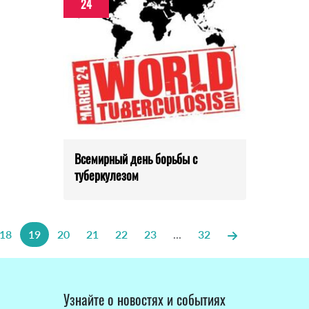
24
Всемирный день борьбы с
туберкулезом
18
19
20
21
22
23
...
32
Узнайте о новостях и событиях