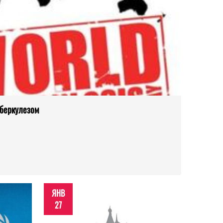
уберкулезом
ЯНВ
27