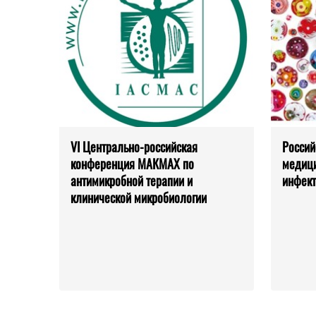
VI Центрально-российская
Россий
конференция МАКМАХ по
медици
антимикробной терапии и
инфект
клинической микробиологии