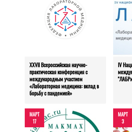
XXVII Всероссийская научно-
IV Нац
практическая конференция с
между
международным участием
"ЛАБР
«Лабораторная медицина: вклад в
борьбу с пандемией»
МАРТ
МАРТ
17
3