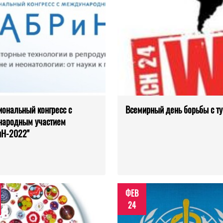
иональный конгресс с
Всемирный день борьбы с т
народным участием
иН-2022"
ФЕВ
24