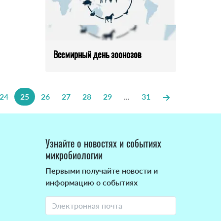
Всемирный день зоонозов
24
25
26
27
28
29
...
31
Узнайте о новостях и событиях
микробиологии
Первыми получайте новости и
информацию о событиях