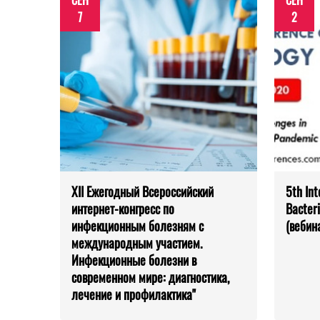
СЕН
СЕН
7
2
XII Ежегодный Всероссийский
5th Int
интернет-конгресс по
Bacter
инфекционным болезням с
(вебин
международным участием.
Инфекционные болезни в
современном мире: диагностика,
лечение и профилактика"