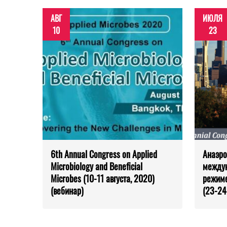
АВГ
ИЮЛЯ
10
23
6th Annual Congress on Applied
Анаэро
Microbiology and Beneficial
междун
Microbes (10-11 августа, 2020)
режиме
(вебинар)
(23-24