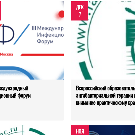
ДЕК
7
еждународный
Всероссийский образовател
ционный форум
антибактериальной терапии 
внимание практическому вра
НОЯ