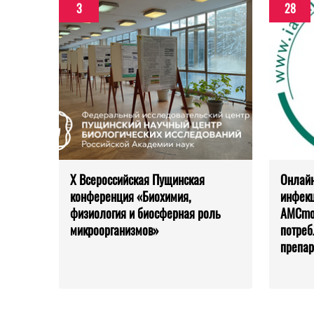
3
28
X Всероссийская Пущинская
Онлайн
конференция «Биохимия,
инфекц
физиология и биосферная роль
AMCmod
микроорганизмов»
потреб
препар