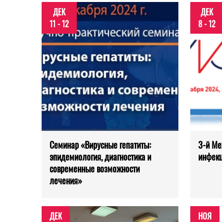
ДЕК
ДЕК
11 - 12
8 - 12
Семинар «Вирусные гепатиты:
3-й М
эпидемиология, диагностика и
инфек
современные возможности
лечения»
ДЕК
НОЯ