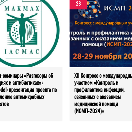
28
-семинары «Разговоры об
XII Конгресс с международн
иях и антибиотиках»:
участием «Контроль и
el: презентация проекта по
профилактика инфекций,
лению антимикробных
связанных с оказанием
атов
медицинской помощи
(ИСМП-2024)»