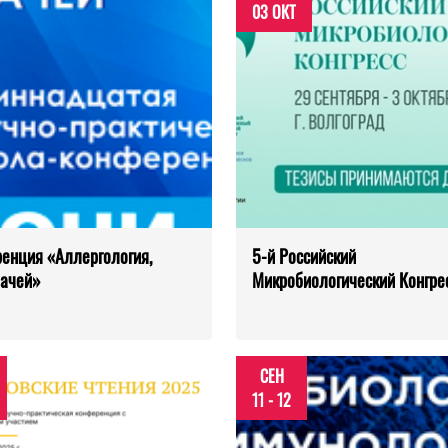
03 ОКТ
енция «Аллергология,
5-й Российский
рачей»
Микробиологический Конгре
СЕН
11 - 12