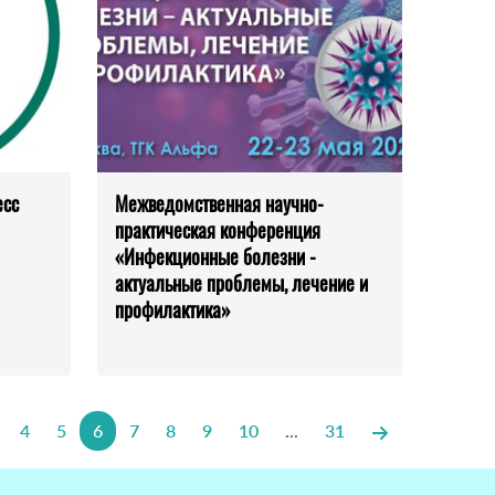
есс
Межведомственная научно-
практическая конференция
«Инфекционные болезни -
актуальные проблемы, лечение и
профилактика»
4
5
6
7
8
9
10
...
31