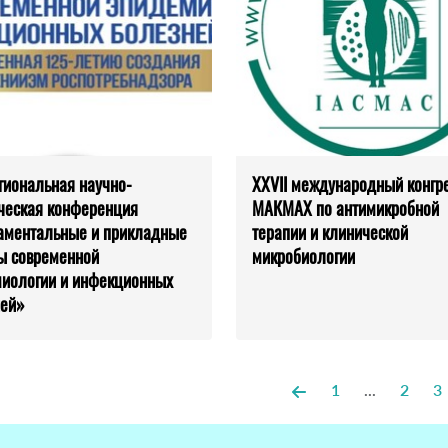
иональная научно-
XXVII международный конгр
ческая конференция
МАКМАХ по антимикробной
аментальные и прикладные
терапии и клинической
ы современной
микробиологии
иологии и инфекционных
ней»
1
...
2
3