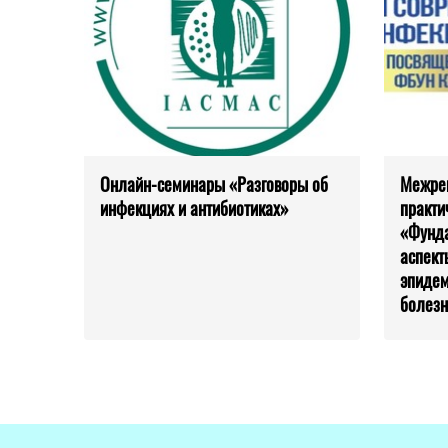
Онлайн-семинары «Разговоры об
Межрег
инфекциях и антибиотиках»
практи
«Фунд
аспект
эпидем
болез