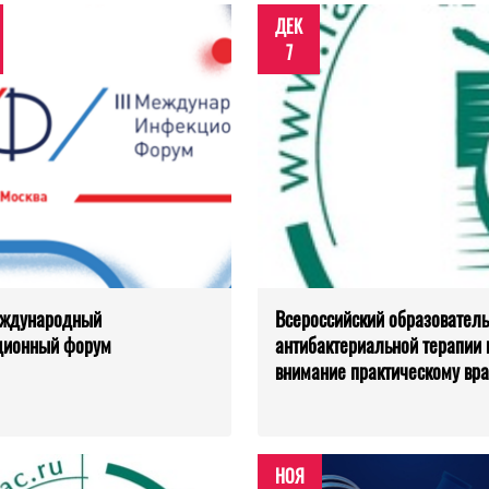
ДЕК
7
еждународный
Всероссийский образовател
ционный форум
антибактериальной терапии 
внимание практическому вра
НОЯ