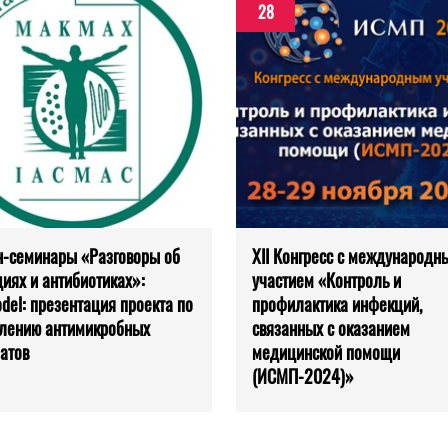
28
-семинары «Разговоры об
XII Конгресс с международн
иях и антибиотиках»:
участием «Контроль и
el: презентация проекта по
профилактика инфекций,
лению антимикробных
связанных с оказанием
атов
медицинской помощи
(ИСМП-2024)»