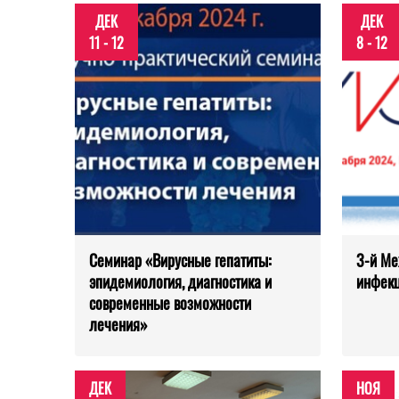
ДЕК
ДЕК
11 - 12
8 - 12
Семинар «Вирусные гепатиты:
3-й М
эпидемиология, диагностика и
инфек
современные возможности
лечения»
ДЕК
НОЯ