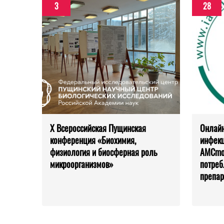
3
28
X Всероссийская Пущинская
Онлайн
конференция «Биохимия,
инфекц
физиология и биосферная роль
AMCmod
микроорганизмов»
потреб
препар