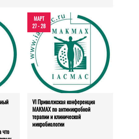
МАРТ
27 - 28
ьный
VI Приволжская конференция
МАКМАХ по антимикробной
терапии и клинической
микробиологии
 что