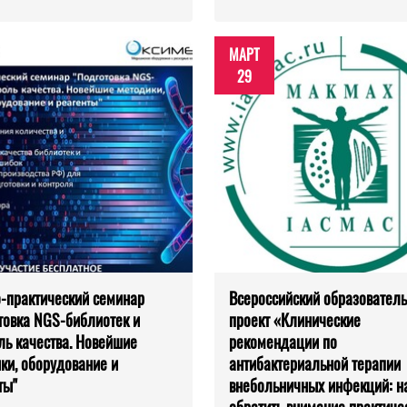
МАРТ
29
-практический семинар
Всероссийский образовател
товка NGS-библиотек и
проект «Клинические
ль качества. Новейшие
рекомендации по
ки, оборудование и
антибактериальной терапии
ты"
внебольничных инфекций: на