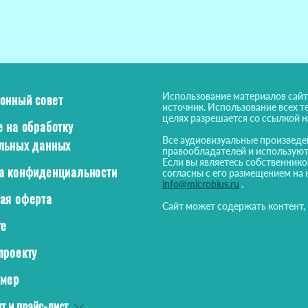
Использование материалов сайт
онный совет
источник. Использование всех т
целях разрешается со ссылкой 
е на обработку
Все аудиовизуальные произведе
льных данных
правообладателей и используют
Если вы являетесь собственнико
а конфиденциальности
согласны с его размещением на 
info@microbius.ru
.
ая оферта
Сайт может содержать контент,
те
проекту
ймер
т и прайс-лист