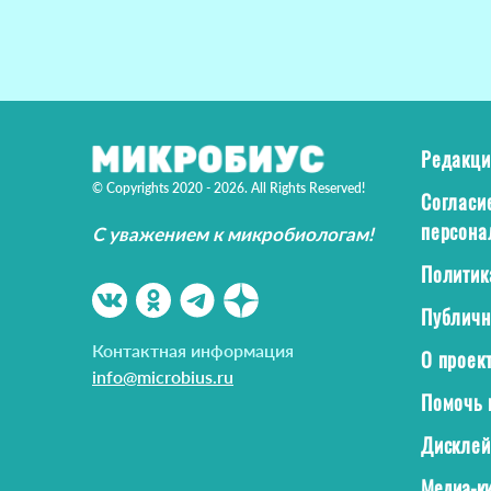
Редакци
© Copyrights 2020 - 2026. All Rights Reserved!
Согласи
персона
С уважением к микробиологам!
Политик
Публичн
Контактная информация
О проек
info@microbius.ru
Помочь 
Дискле
Медиа-ки