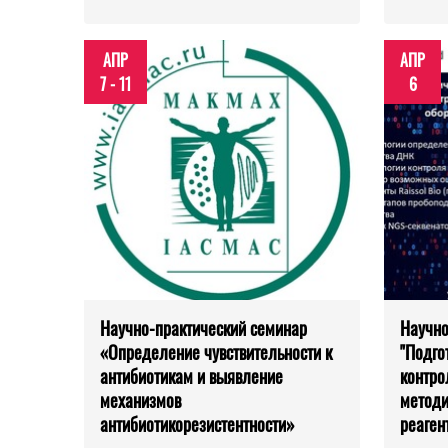
АПР
АПР
7 - 11
6
Научно-практический семинар
Научно
«Определение чувствительности к
"Подго
антибиотикам и выявление
контро
механизмов
методи
антибиотикорезистентности»
реаген