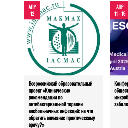
АПР
АПР
12
11 - 15
Всероссийский образовательный
Конфер
проект «Клинические
общест
рекомендации по
микроб
антибактериальной терапии
заболе
внебольничных инфекций: на что
обратить внимание практическому
врачу?»