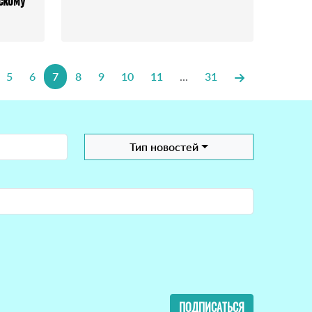
скому
5
6
7
8
9
10
11
...
31
Тип новостей
ПОДПИСАТЬСЯ