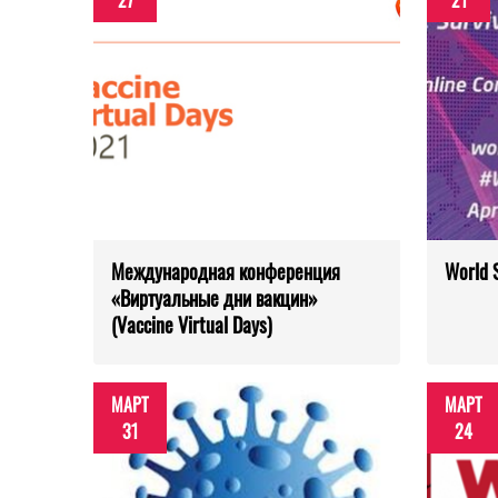
27
21
Международная конференция
World 
«Виртуальные дни вакцин»
(Vaccine Virtual Days)
МАРТ
МАРТ
31
24