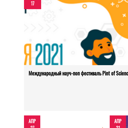
17
Международный науч-поп фестиваль Pint of Scien
АПР
АПР