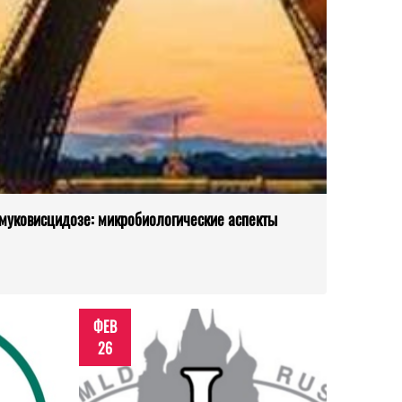
муковисцидозе: микробиологические аспекты
ФЕВ
26