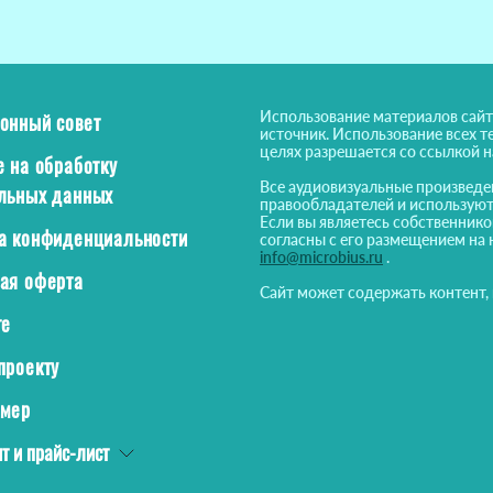
Использование материалов сайт
онный совет
источник. Использование всех т
целях разрешается со ссылкой 
е на обработку
Все аудиовизуальные произведе
льных данных
правообладателей и используют
Если вы являетесь собственнико
а конфиденциальности
согласны с его размещением на 
info@microbius.ru
.
ая оферта
Сайт может содержать контент,
те
проекту
ймер
т и прайс-лист