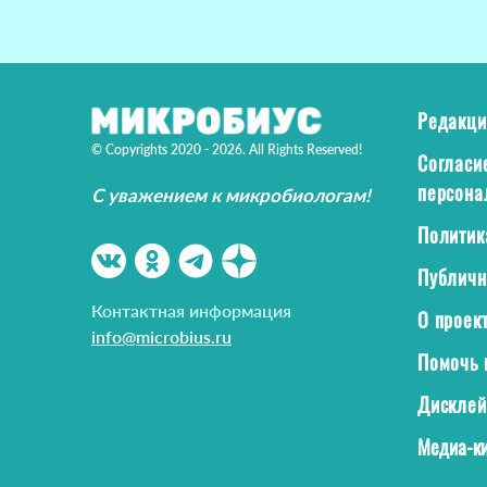
Редакци
© Copyrights 2020 - 2026. All Rights Reserved!
Согласи
персона
С уважением к микробиологам!
Политик
Публичн
Контактная информация
О проек
info@microbius.ru
Помочь 
Дискле
Медиа-ки